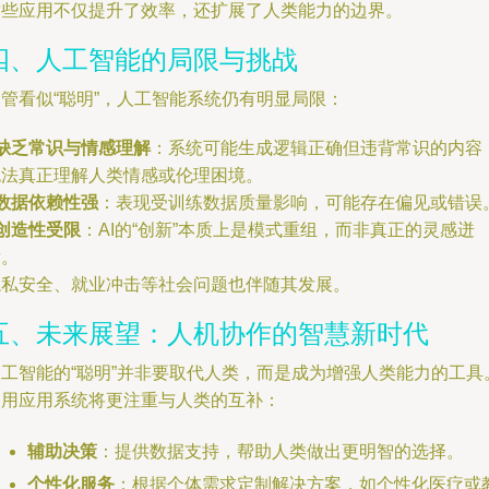
这些应用不仅提升了效率，还扩展了人类能力的边界。
四、人工智能的局限与挑战
管看似“聪明”，人工智能系统仍有明显局限：
缺乏常识与情感理解
：系统可能生成逻辑正确但违背常识的内容
无法真正理解人类情感或伦理困境。
数据依赖性强
：表现受训练数据质量影响，可能存在偏见或错误
创造性受限
：AI的“创新”本质上是模式重组，而非真正的灵感迸
发。
隐私安全、就业冲击等社会问题也伴随其发展。
五、未来展望：人机协作的智慧新时代
人工智能的“聪明”并非要取代人类，而是成为增强人类能力的工具
通用应用系统将更注重与人类的互补：
辅助决策
：提供数据支持，帮助人类做出更明智的选择。
个性化服务
：根据个体需求定制解决方案，如个性化医疗或